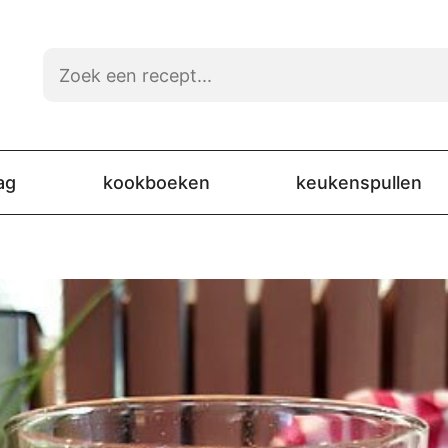
ag
kookboeken
keukenspullen