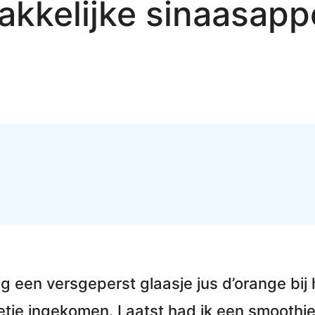
kkelijke sinaasappe
g een versgeperst glaasje jus d’orange bij 
eetje ingekomen. Laatst had ik een
smoothie