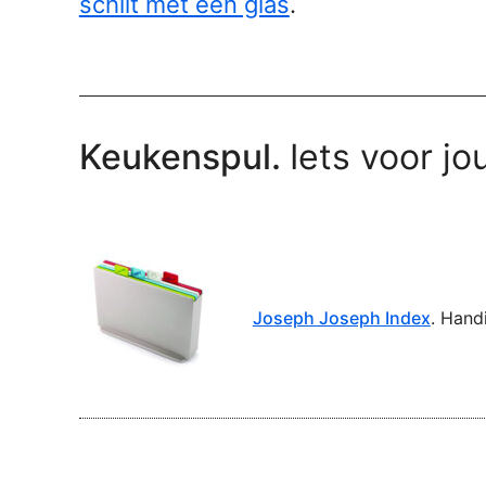
schilt met een glas
.
Keukenspul.
Iets voor jo
Joseph Joseph Index
. Hand