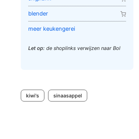
blender
meer keukengerei
Let op:
de shoplinks verwijzen naar Bol
kiwi's
sinaasappel