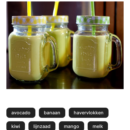
avocado
banaan
havervlokken
kiwi
lijnzaad
mango
melk