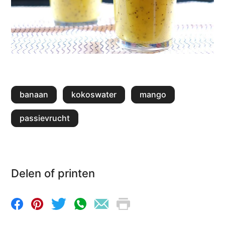
banaan
kokoswater
mango
passievrucht
Delen of printen