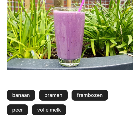
banaan
bramen
frambozen
peer
volle melk