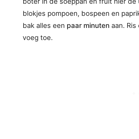
boter in de soeppan en fruit hier de 
blokjes pompoen, bospeen en paprik
bak alles een
paar minuten
aan. Ris 
voeg toe.