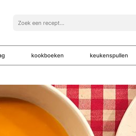
ag
kookboeken
keukenspullen