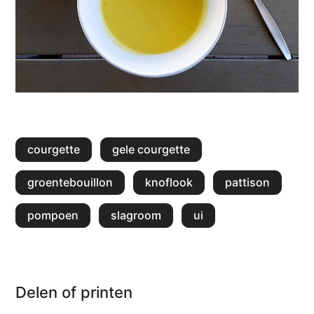
courgette
gele courgette
groentebouillon
knoflook
pattison
pompoen
slagroom
ui
Delen of printen