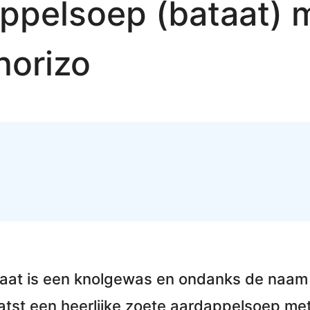
ppelsoep (bataat) 
horizo
taat
is een knolgewas en ondanks de naam 
atst een heerlijke
zoete aardappelsoep met