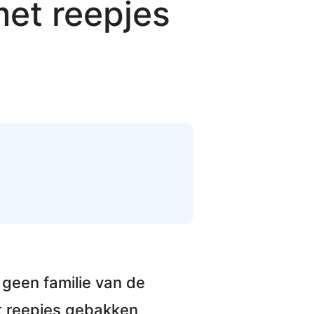
met reepjes
geen familie van de
 reepjes gebakken