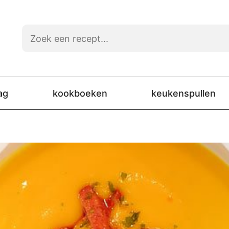
ag
kookboeken
keukenspullen