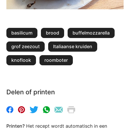
basilicum
brood
buffelmozzarella
grof zeezout
Italiaanse kruiden
knoflook
roomboter
Delen of printen
Printen?
Het recept wordt automatisch in een