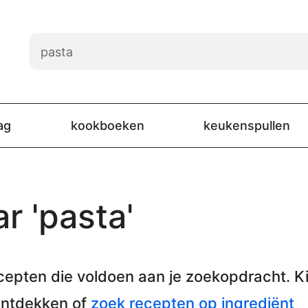
ag
kookboeken
keukenspullen
r 'pasta'
cepten
die voldoen aan je zoekopdracht. Ki
ontdekken of
zoek recepten op ingrediënt