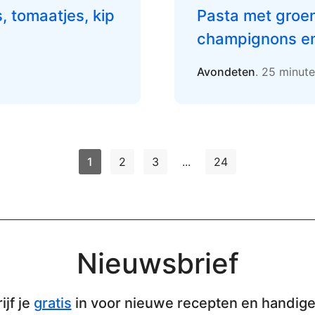
 tomaatjes, kip
Pasta met groe
champignons en
Avondeten
. 25 minut
1
2
3
...
24
Nieuwsbrief
ijf je
gratis
in voor nieuwe recepten en handige