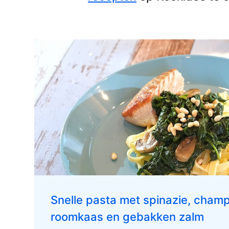
Snelle pasta met spinazie, cham
roomkaas en gebakken zalm