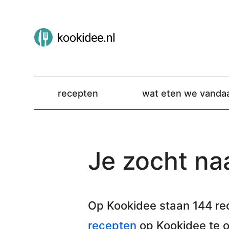
recepten
wat eten we vanda
Je zocht naa
Op Kookidee staan
144 re
recepten
op Kookidee te 