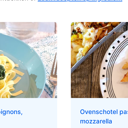
pignons,
Ovenschotel pas
mozzarella