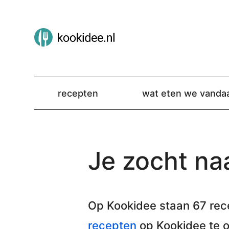
recepten
wat eten we vanda
Je zocht naa
Op Kookidee staan
67 rec
recepten
op Kookidee te 