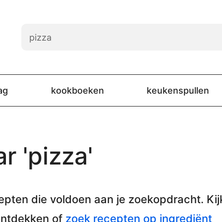
ag
kookboeken
keukenspullen
r 'pizza'
epten
die voldoen aan je zoekopdracht. Kij
ontdekken of
zoek recepten op ingrediënt