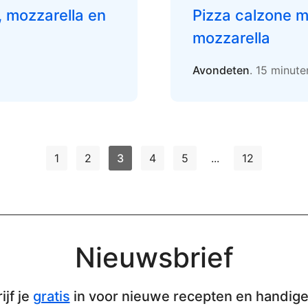
, mozzarella en
Pizza calzone 
mozzarella
Avondeten
. 15 minut
1
2
3
4
5
...
12
Nieuwsbrief
ijf je
gratis
in voor nieuwe recepten en handige