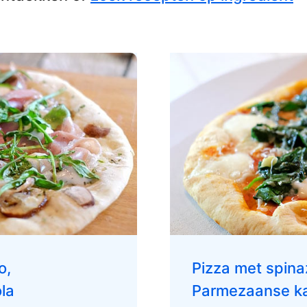
o,
Pizza met spina
la
Parmezaanse k