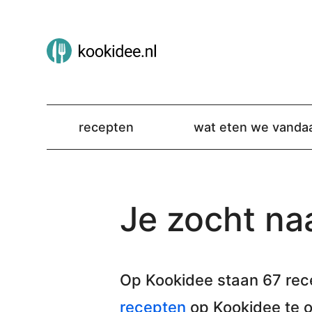
recepten
wat eten we vanda
Je zocht naa
Op Kookidee staan
67 rec
recepten
op Kookidee te 