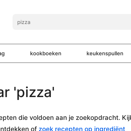
ag
kookboeken
keukenspullen
r 'pizza'
epten
die voldoen aan je zoekopdracht. Kij
ontdekken of
zoek recepten op ingrediënt