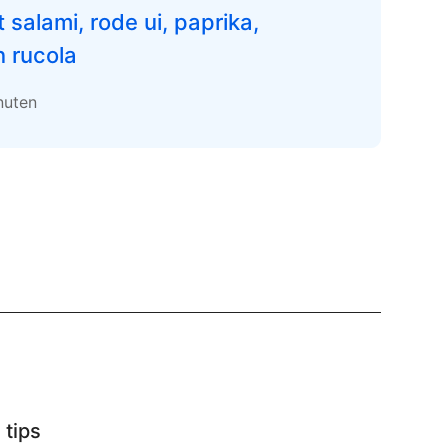
salami, rode ui, paprika,
 rucola
nuten
 tips