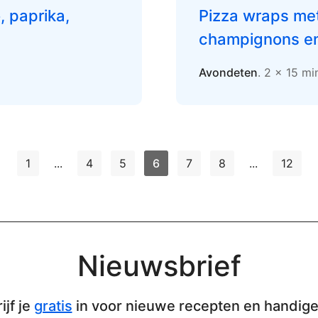
, paprika,
Pizza wraps met 
champignons en
Avondeten
. 2 x 15 mi
1
...
4
5
6
7
8
...
12
Nieuwsbrief
ijf je
gratis
in voor nieuwe recepten en handige