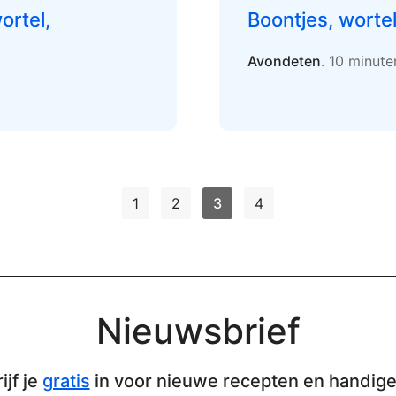
ortel,
Boontjes, worte
Avondeten
. 10 minut
1
2
3
4
Nieuwsbrief
ijf je
gratis
in voor nieuwe recepten en handige