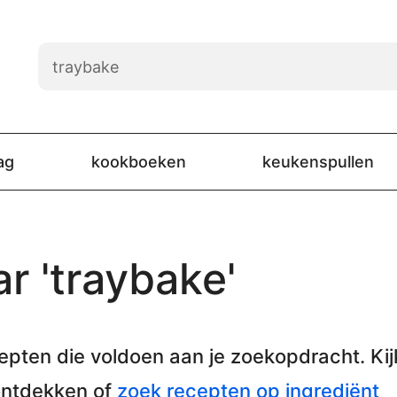
ag
kookboeken
keukenspullen
r 'traybake'
epten
die voldoen aan je zoekopdracht. Kij
ontdekken of
zoek recepten op ingrediënt