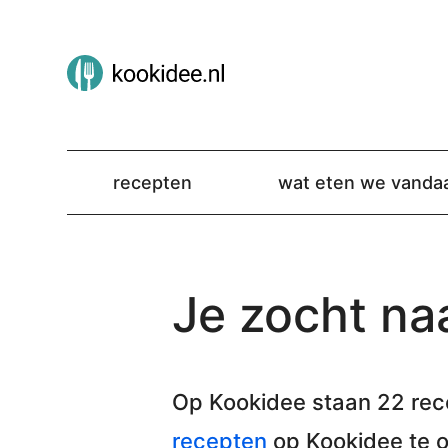
recepten
wat eten we vanda
Je zocht naa
Op Kookidee staan
22 rec
recepten
op Kookidee te 