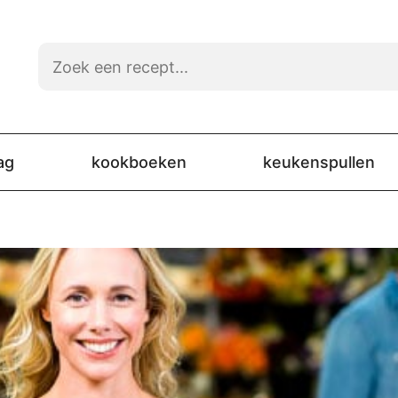
ag
kookboeken
keukenspullen