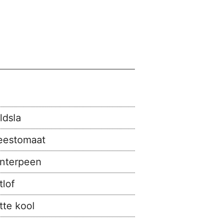
ldsla
eestomaat
nterpeen
tlof
tte kool