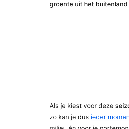
groente uit het buitenland
Als je kiest voor deze
seiz
zo kan je dus
ieder moment
milieu én voor je portemo